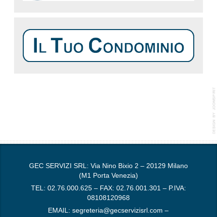
GEC Servizi srl: amministratori di condominio dal 1964. Studio di amministrazioni
condominiali a Milano e Saronno dal 1964, Gec Servizi si occupa di gestione del
condominio, amministrazione e contabilità trasparente
GEC SERVIZI SRL: Via Nino Bixio 2 – 20129 Milano
(M1 Porta Venezia)
TEL: 02.76.000.625 – FAX: 02.76.001.301 – P.IVA:
08108120968
EMAIL:
segreteria@gecservizisrl.com
–